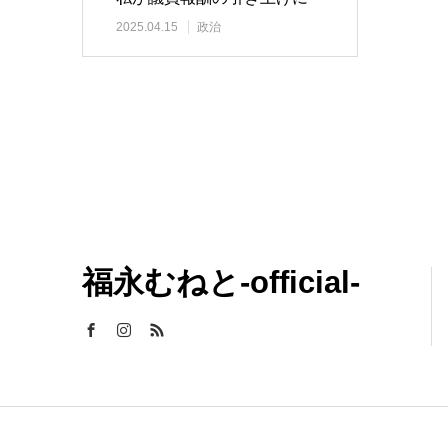
【反対】した理由
2025.04.15
政治
福永むねと-official-