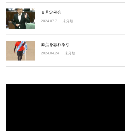
６月定例会
2024.07.7
未分類
原点を忘れるな
2024.04.24
未分類
動
画
プ
レ
ー
ヤ
ー