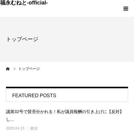
福永むねと-official-
HOME
トップページ
プロフィール
私の思い
ーム
トップページ
政策
ひとりごと
FEATURED POSTS
お問い合わせ
議第32号で賛否分かれる！私が議員報酬の引き上げに【反対】
し…
2025.04.15
政治